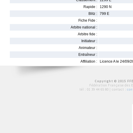
Classement :
1299 E
Rapide :
1290 N
Blitz :
799 E
Fiche Fide :
Arbitre national :
Arbitre fide :
Initiateur :
Animateur :
Entraîneur :
Affiliation :
Licence A le 24/09/
Copyright © 2015 FFE
Fédération Française des 
tél :
01 39 44 65 80
| contact :
con