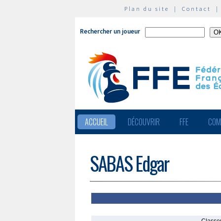
Plan du site
|
Contact
Rechercher un joueur
ACCUEIL
DÉCOUVRIR
FFE
COM
SABAS Edgar