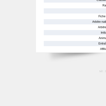
Classe
Ra
Fiche 
Arbitre nat
Arbitre
Init
Anima
Entraî
Affil
tél :