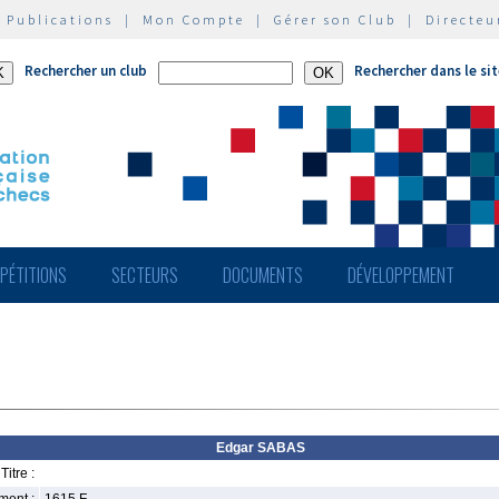
|
Publications
|
Mon Compte
|
Gérer son Club
|
Directeu
Rechercher un club
Rechercher dans le si
PÉTITIONS
SECTEURS
DOCUMENTS
DÉVELOPPEMENT
Edgar SABAS
Titre :