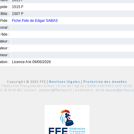
ment :
1615 F
pide :
1515 F
Blitz :
1507 F
Fide :
Fiche Fide de Edgar SABAS
ional :
 fide :
iateur :
teur :
neur :
iation :
Licence A le 09/06/2026
Copyright © 2015 FFE |
Mentions légales
|
Protection des données
Fédération Française des Echecs |
6 rue de l'Eglise | 92600 ASNIERES SUR SEINE
01 39 44 65 80
| contact :
contact@ffechecs.fr
| webmestre :
erick.mouret@echecs.as