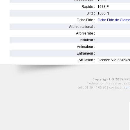
Classement :
1663 F
Rapide :
1678 F
Blitz :
1660 N
Fiche Fide :
Fiche Fide de Cle
Arbitre national :
Arbitre fide :
Initiateur :
Animateur :
Entraîneur :
Affiliation :
Licence A le 22/09/
Copyright © 2015 FFE
Fédération Française des 
tél :
01 39 44 65 80
| contact :
con