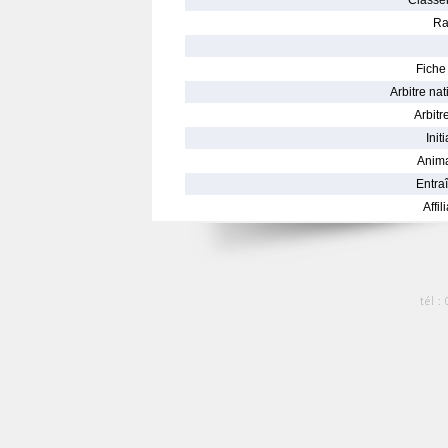
Classe
Ra
Fiche 
Arbitre nat
Arbitre
Init
Anima
Entraî
Affil
tél :