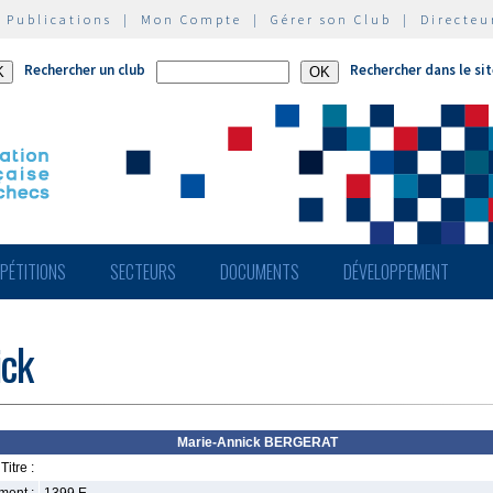
|
Publications
|
Mon Compte
|
Gérer son Club
|
Directeu
Rechercher un club
Rechercher dans le si
PÉTITIONS
SECTEURS
DOCUMENTS
DÉVELOPPEMENT
ick
Marie-Annick BERGERAT
Titre :