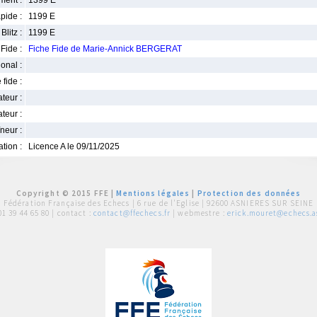
ment :
1399 E
pide :
1199 E
Blitz :
1199 E
Fide :
Fiche Fide de Marie-Annick BERGERAT
ional :
 fide :
iateur :
teur :
neur :
iation :
Licence A le 09/11/2025
Copyright © 2015 FFE |
Mentions légales
|
Protection des données
Fédération Française des Echecs |
6 rue de l'Eglise | 92600 ASNIERES SUR SEINE
01 39 44 65 80
| contact :
contact@ffechecs.fr
| webmestre :
erick.mouret@echecs.as