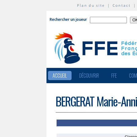
Plan du site
|
Contact
Rechercher un joueur
ACCUEIL
DÉCOUVRIR
FFE
COM
BERGERAT Marie-Ann