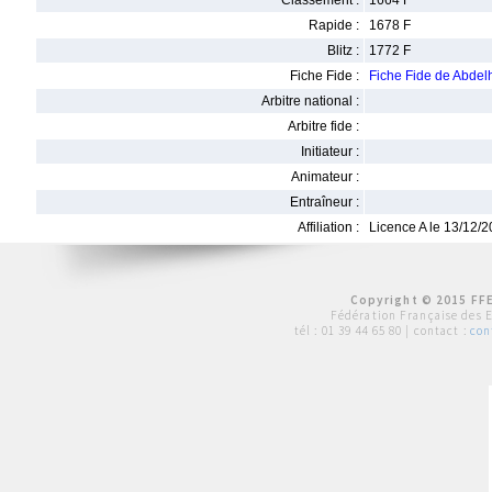
Classement :
1664 F
Rapide :
1678 F
Blitz :
1772 F
Fiche Fide :
Fiche Fide de Abd
Arbitre national :
Arbitre fide :
Initiateur :
Animateur :
Entraîneur :
Affiliation :
Licence A le 13/12/
Copyright © 2015 FFE
Fédération Française des 
tél :
01 39 44 65 80
| contact :
con