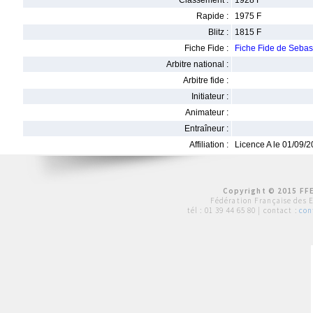
Classement :
1928 F
Rapide :
1975 F
Blitz :
1815 F
Fiche Fide :
Fiche Fide de Seba
Arbitre national :
Arbitre fide :
Initiateur :
Animateur :
Entraîneur :
Affiliation :
Licence A le 01/09/
Copyright © 2015 FFE
Fédération Française des 
tél :
01 39 44 65 80
| contact :
con