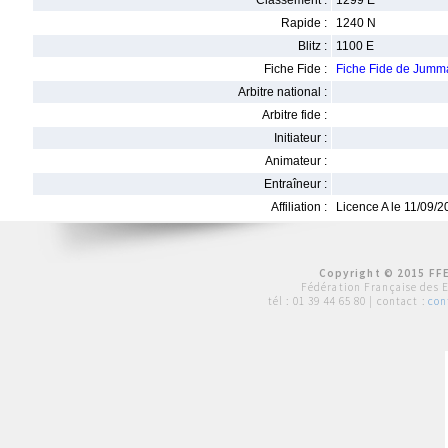
Classement :
1299 E
Rapide :
1240 N
Blitz :
1100 E
Fiche Fide :
Fiche Fide de Jum
Arbitre national :
Arbitre fide :
Initiateur :
Animateur :
Entraîneur :
Affiliation :
Licence A le 11/09/
Copyright © 2015 FFE
Fédération Française des 
tél :
01 39 44 65 80
| contact :
con