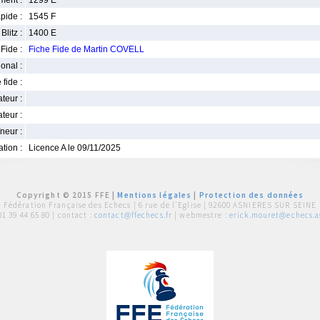
ment :
1299 E
pide :
1545 F
Blitz :
1400 E
Fide :
Fiche Fide de Martin COVELL
ional :
 fide :
iateur :
teur :
neur :
iation :
Licence A le 09/11/2025
Copyright © 2015 FFE |
Mentions légales
|
Protection des données
Fédération Française des Echecs |
6 rue de l'Eglise | 92600 ASNIERES SUR SEINE
01 39 44 65 80
| contact :
contact@ffechecs.fr
| webmestre :
erick.mouret@echecs.as