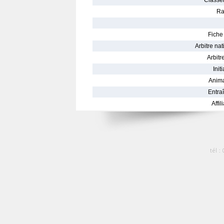
Classe
Ra
Fiche 
Arbitre nat
Arbitre
Init
Anima
Entraî
Affil
tél :