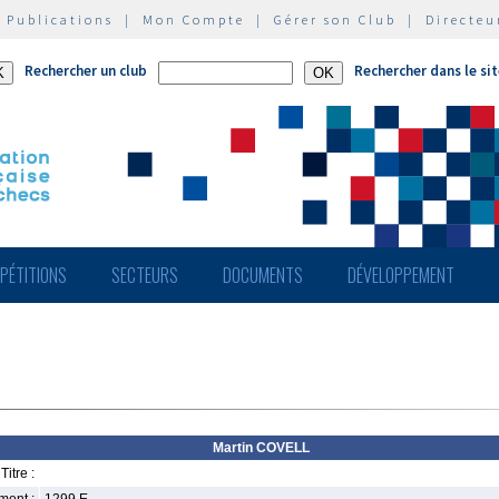
|
Publications
|
Mon Compte
|
Gérer son Club
|
Directeu
Rechercher un club
Rechercher dans le si
PÉTITIONS
SECTEURS
DOCUMENTS
DÉVELOPPEMENT
Martin COVELL
Titre :