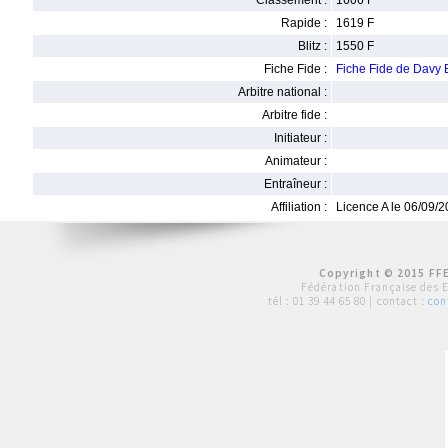
Classement :
1606 F
Rapide :
1619 F
Blitz :
1550 F
Fiche Fide :
Fiche Fide de Dav
Arbitre national :
Arbitre fide :
Initiateur :
Animateur :
Entraîneur :
Affiliation :
Licence A le 06/09/
Copyright © 2015 FFE
Fédération Française des 
tél :
01 39 44 65 80
| contact :
con