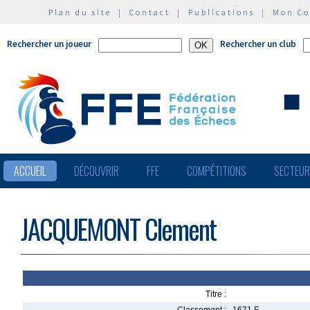
Plan du site
|
Contact
|
Publications
|
Mon C
Rechercher un joueur
Rechercher un club
ACCUEIL
DÉCOUVRIR
FFE
COMPÉTITIONS
SECTEU
JACQUEMONT Clement
Titre :