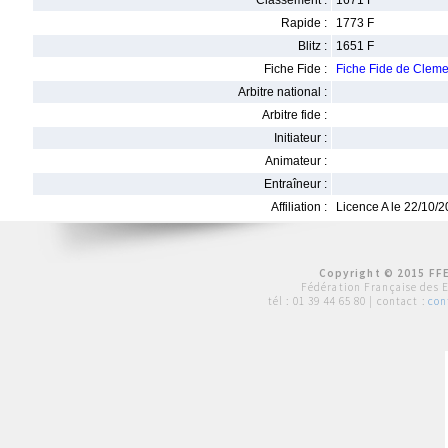
Classement :
1671 F
Rapide :
1773 F
Blitz :
1651 F
Fiche Fide :
Fiche Fide de Cle
Arbitre national :
Arbitre fide :
Initiateur :
Animateur :
Entraîneur :
Affiliation :
Licence A le 22/10/
Copyright © 2015 FFE
Fédération Française des 
tél :
01 39 44 65 80
| contact :
con