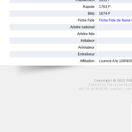
Classement :
1831 F
Rapide :
1763 F
Blitz :
1674 F
Fiche Fide :
Fiche Fide de None
Arbitre national :
Arbitre fide :
Initiateur :
Animateur :
Entraîneur :
Affiliation :
Licence A le 10/09/
Copyright © 2015 FFE
Fédération Française des 
tél :
01 39 44 65 80
| contact :
con