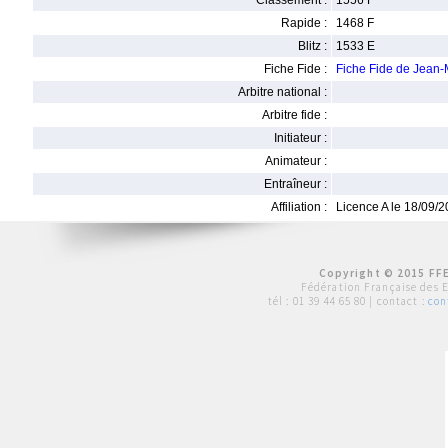
Classement :
1556 F
Rapide :
1468 F
Blitz :
1533 E
Fiche Fide :
Fiche Fide de Jean
Arbitre national :
Arbitre fide :
Initiateur :
Animateur :
Entraîneur :
Affiliation :
Licence A le 18/09/
Copyright © 2015 FFE
Fédération Française des 
tél :
01 39 44 65 80
| contact :
con