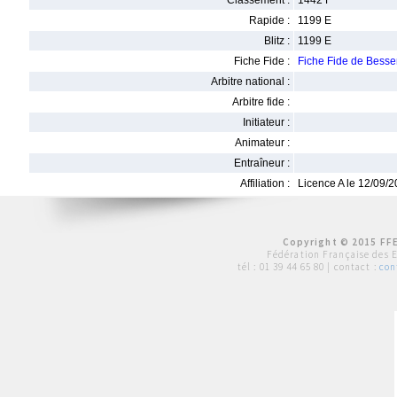
Classement :
1442 F
Rapide :
1199 E
Blitz :
1199 E
Fiche Fide :
Fiche Fide de Bes
Arbitre national :
Arbitre fide :
Initiateur :
Animateur :
Entraîneur :
Affiliation :
Licence A le 12/09/
Copyright © 2015 FFE
Fédération Française des 
tél :
01 39 44 65 80
| contact :
con