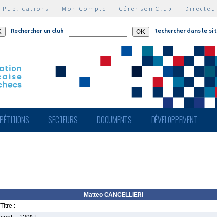
|
Publications
|
Mon Compte
|
Gérer son Club
|
Directeu
Rechercher un club
Rechercher dans le si
PÉTITIONS
SECTEURS
DOCUMENTS
DÉVELOPPEMENT
Matteo CANCELLIERI
Titre :