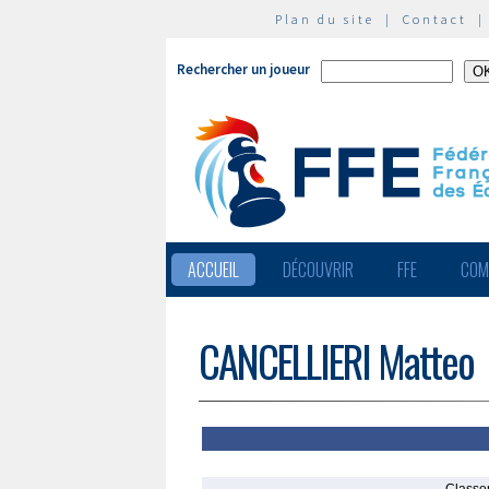
Plan du site
|
Contact
Rechercher un joueur
ACCUEIL
DÉCOUVRIR
FFE
COM
CANCELLIERI Matteo