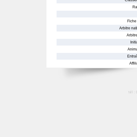
Classe
Ra
Fiche 
Arbitre nat
Arbitre
Init
Anima
Entraî
Affil
tél :