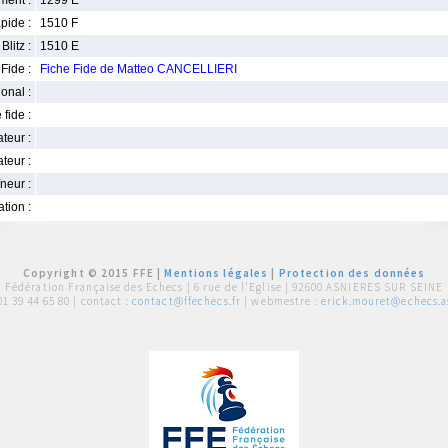
ment :
1299 E
pide :
1510 F
Blitz :
1510 E
Fide :
Fiche Fide de Matteo CANCELLIERI
ional :
 fide :
iateur :
teur :
neur :
iation :
Copyright © 2015 FFE |
Mentions légales
|
Protection des données
Fédération Française des Echecs |
6 rue de l'Eglise | 92600 ASNIERES SUR SEINE
01 39 44 65 80
| contact :
contact@ffechecs.fr
| webmestre :
erick.mouret@echecs.as