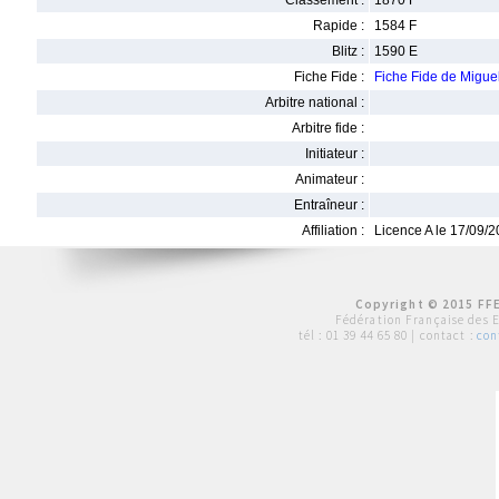
Classement :
1870 F
Rapide :
1584 F
Blitz :
1590 E
Fiche Fide :
Fiche Fide de Migu
Arbitre national :
Arbitre fide :
Initiateur :
Animateur :
Entraîneur :
Affiliation :
Licence A le 17/09/
Copyright © 2015 FFE
Fédération Française des 
tél :
01 39 44 65 80
| contact :
con