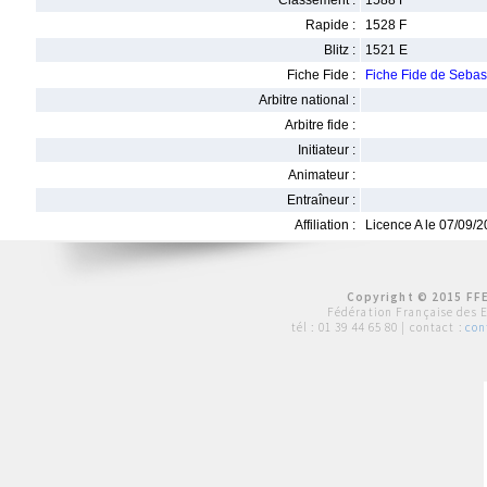
Classement :
1588 F
Rapide :
1528 F
Blitz :
1521 E
Fiche Fide :
Fiche Fide de Seba
Arbitre national :
Arbitre fide :
Initiateur :
Animateur :
Entraîneur :
Affiliation :
Licence A le 07/09/
Copyright © 2015 FFE
Fédération Française des 
tél :
01 39 44 65 80
| contact :
con