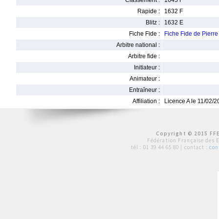
Classement :
1645 F
Rapide :
1632 F
Blitz :
1632 E
Fiche Fide :
Fiche Fide de Pier
Arbitre national :
Arbitre fide :
Initiateur :
Animateur :
Entraîneur :
Affiliation :
Licence A le 11/02/
Copyright © 2015 FFE
Fédération Française des 
tél :
01 39 44 65 80
| contact :
con