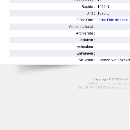
Classement :
1299 E
Rapide :
1450 N
Blitz :
1070 E
Fiche Fide :
Fiche Fide de Lia
Arbitre national :
Arbitre fide :
Initiateur :
Animateur :
Entraîneur :
Affiliation :
Licence A le 17/09/
Copyright © 2015 FFE
Fédération Française des 
tél :
01 39 44 65 80
| contact :
con