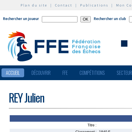
Plan du site
|
Contact
|
Publications
|
Mon C
Rechercher un joueur
Rechercher un club
ACCUEIL
DÉCOUVRIR
FFE
COMPÉTITIONS
SECTEU
REY Julien
Titre :