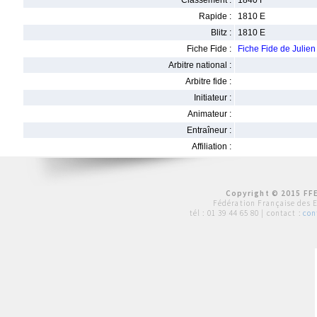
Classement :
1840 F
Rapide :
1810 E
Blitz :
1810 E
Fiche Fide :
Fiche Fide de Julie
Arbitre national :
Arbitre fide :
Initiateur :
Animateur :
Entraîneur :
Affiliation :
Copyright © 2015 FFE
Fédération Française des 
tél :
01 39 44 65 80
| contact :
con