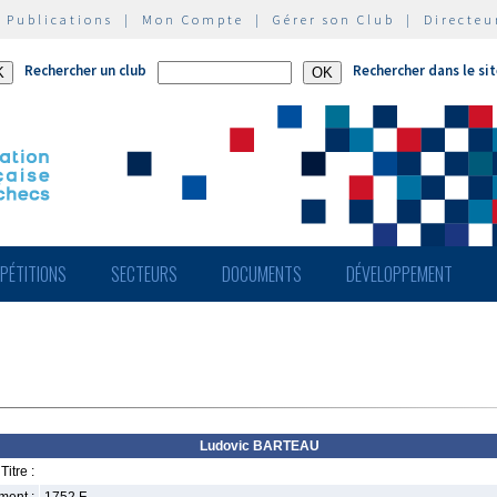
|
Publications
|
Mon Compte
|
Gérer son Club
|
Directeu
Rechercher un club
Rechercher dans le si
PÉTITIONS
SECTEURS
DOCUMENTS
DÉVELOPPEMENT
Ludovic BARTEAU
Titre :