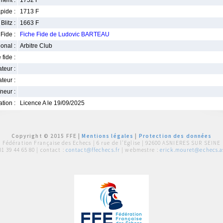
ment :
1752 F
pide :
1713 F
Blitz :
1663 F
Fide :
Fiche Fide de Ludovic BARTEAU
ional :
Arbitre Club
 fide :
iateur :
teur :
neur :
iation :
Licence A le 19/09/2025
Copyright © 2015 FFE |
Mentions légales
|
Protection des données
Fédération Française des Echecs |
6 rue de l'Eglise | 92600 ASNIERES SUR SEINE
01 39 44 65 80
| contact :
contact@ffechecs.fr
| webmestre :
erick.mouret@echecs.as