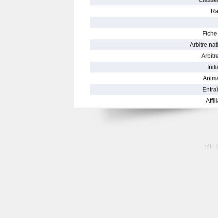
Classe
Ra
Fiche 
Arbitre nat
Arbitre
Init
Anima
Entraî
Affil
tél :