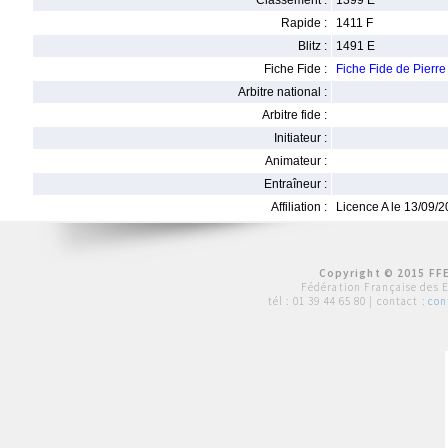
Classement :
1399 E
Rapide :
1411 F
Blitz :
1491 E
Fiche Fide :
Fiche Fide de Pier
Arbitre national :
Arbitre fide :
Initiateur :
Animateur :
Entraîneur :
Affiliation :
Licence A le 13/09/
Copyright © 2015 FFE
Fédération Française des 
tél :
01 39 44 65 80
| contact :
con