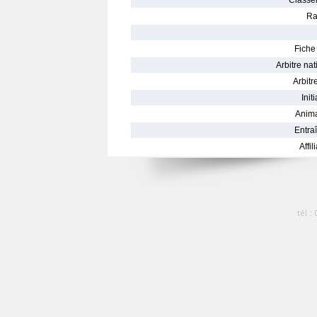
Classe
Ra
Fiche 
Arbitre nat
Arbitre
Init
Anima
Entraî
Affil
tél :