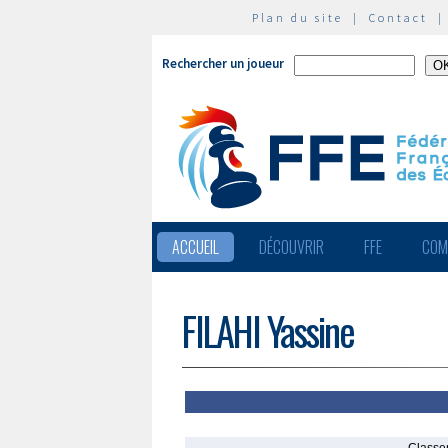
Plan du site
|
Contact
Rechercher un joueur
ACCUEIL
DÉCOUVRIR
FFE
COM
FILAHI Yassine