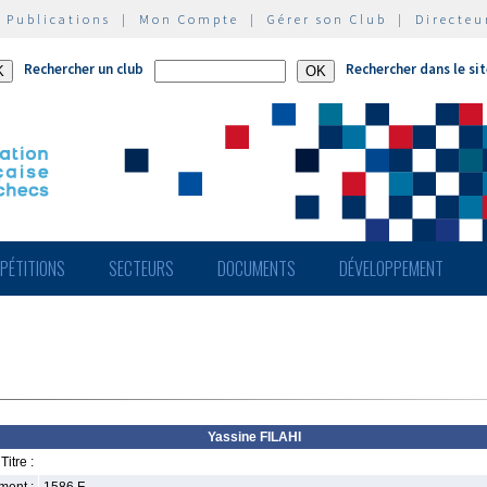
|
Publications
|
Mon Compte
|
Gérer son Club
|
Directeu
Rechercher un club
Rechercher dans le si
PÉTITIONS
SECTEURS
DOCUMENTS
DÉVELOPPEMENT
Yassine FILAHI
Titre :