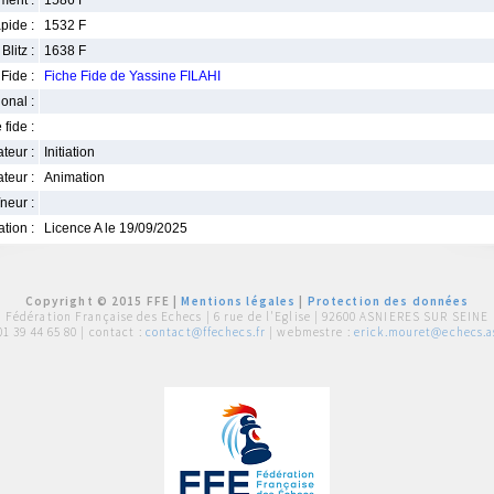
ment :
1586 F
pide :
1532 F
Blitz :
1638 F
Fide :
Fiche Fide de Yassine FILAHI
ional :
 fide :
iateur :
Initiation
teur :
Animation
neur :
iation :
Licence A le 19/09/2025
Copyright © 2015 FFE |
Mentions légales
|
Protection des données
Fédération Française des Echecs |
6 rue de l'Eglise | 92600 ASNIERES SUR SEINE
01 39 44 65 80
| contact :
contact@ffechecs.fr
| webmestre :
erick.mouret@echecs.as