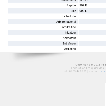
Classement :
1299 E
Rapide :
999 E
Blitz :
999 E
Fiche Fide :
Arbitre national :
Arbitre fide :
Initiateur :
Animateur :
Entraîneur :
Affiliation :
Copyright © 2015 FFE
Fédération Française des 
tél :
01 39 44 65 80
| contact :
con