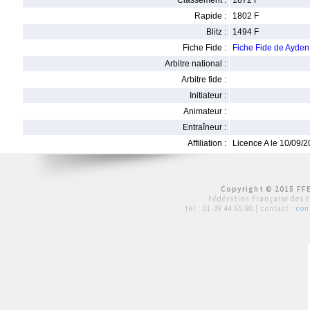
Classement :
1872 F
Rapide :
1802 F
Blitz :
1494 F
Fiche Fide :
Fiche Fide de Ayde
Arbitre national :
Arbitre fide :
Initiateur :
Animateur :
Entraîneur :
Affiliation :
Licence A le 10/09/
Copyright © 2015 FFE
Fédération Française des 
tél :
01 39 44 65 80
| contact :
con