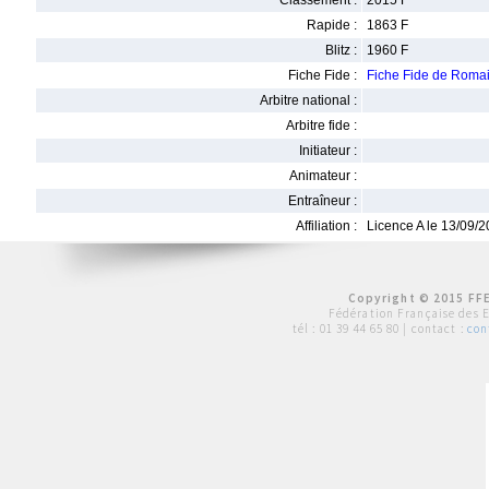
Classement :
2015 F
Rapide :
1863 F
Blitz :
1960 F
Fiche Fide :
Fiche Fide de Roma
Arbitre national :
Arbitre fide :
Initiateur :
Animateur :
Entraîneur :
Affiliation :
Licence A le 13/09/
Copyright © 2015 FFE
Fédération Française des 
tél :
01 39 44 65 80
| contact :
con