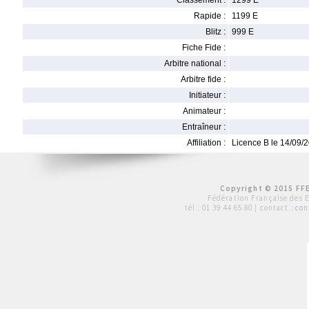
Classement :
1299 E
Rapide :
1199 E
Blitz :
999 E
Fiche Fide :
Arbitre national :
Arbitre fide :
Initiateur :
Animateur :
Entraîneur :
Affiliation :
Licence B le 14/09/
Copyright © 2015 FFE
Fédération Française des 
tél :
01 39 44 65 80
| contact :
con