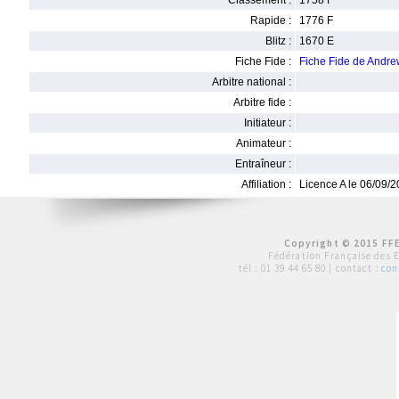
Classement :
1758 F
Rapide :
1776 F
Blitz :
1670 E
Fiche Fide :
Fiche Fide de And
Arbitre national :
Arbitre fide :
Initiateur :
Animateur :
Entraîneur :
Affiliation :
Licence A le 06/09/
Copyright © 2015 FFE
Fédération Française des 
tél :
01 39 44 65 80
| contact :
con