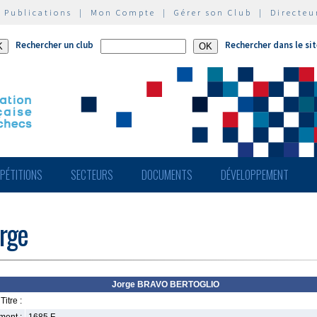
|
Publications
|
Mon Compte
|
Gérer son Club
|
Directeu
Rechercher un club
Rechercher dans le si
PÉTITIONS
SECTEURS
DOCUMENTS
DÉVELOPPEMENT
rge
Jorge BRAVO BERTOGLIO
Titre :