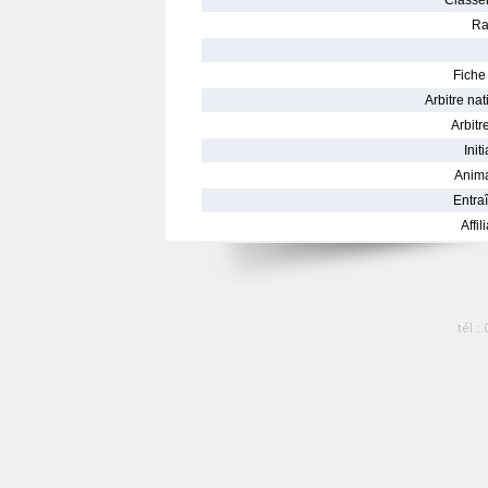
Classe
Ra
Fiche 
Arbitre nat
Arbitre
Init
Anima
Entraî
Affil
tél :