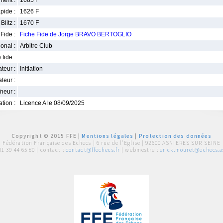
ment :
1685 F
pide :
1626 F
Blitz :
1670 F
Fide :
Fiche Fide de Jorge BRAVO BERTOGLIO
ional :
Arbitre Club
 fide :
iateur :
Initiation
teur :
neur :
iation :
Licence A le 08/09/2025
Copyright © 2015 FFE |
Mentions légales
|
Protection des données
Fédération Française des Echecs |
6 rue de l'Eglise | 92600 ASNIERES SUR SEINE
01 39 44 65 80
| contact :
contact@ffechecs.fr
| webmestre :
erick.mouret@echecs.as