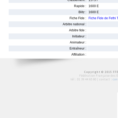
Classement :
1573 F
Rapide :
1600 E
Blitz :
1600 E
Fiche Fide :
Fiche Fide de Fethi
Arbitre national :
Arbitre fide :
Initiateur :
Animateur :
Entraîneur :
Affiliation :
Copyright © 2015 FFE
Fédération Française des 
tél :
01 39 44 65 80
| contact :
con