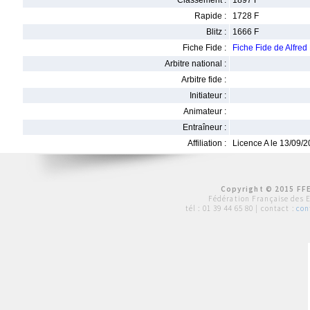
Classement :
1897 F
Rapide :
1728 F
Blitz :
1666 F
Fiche Fide :
Fiche Fide de Alfr
Arbitre national :
Arbitre fide :
Initiateur :
Animateur :
Entraîneur :
Affiliation :
Licence A le 13/09/
Copyright © 2015 FFE
Fédération Française des 
tél :
01 39 44 65 80
| contact :
con