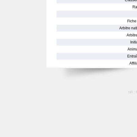
Classe
Ra
Fiche 
Arbitre nat
Arbitre
Init
Anima
Entraî
Affil
tél :