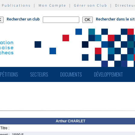
|
Publications
|
Mon Compte
|
Gérer son Club
|
Directeu
Rechercher un club
Rechercher dans le si
PÉTITIONS
SECTEURS
DOCUMENTS
DÉVELOPPEMENT
Arthur CHARLET
Titre :