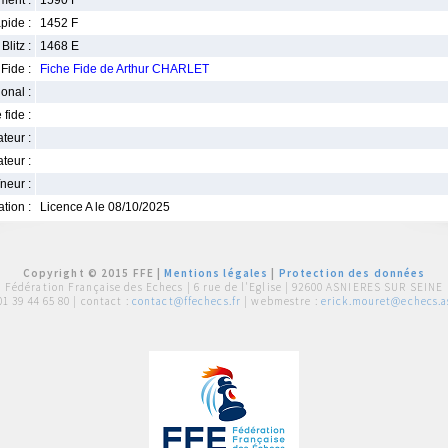
ment :
1590 F
pide :
1452 F
Blitz :
1468 E
Fide :
Fiche Fide de Arthur CHARLET
ional :
 fide :
iateur :
teur :
neur :
iation :
Licence A le 08/10/2025
Copyright © 2015 FFE |
Mentions légales
|
Protection des données
Fédération Française des Echecs |
6 rue de l'Eglise | 92600 ASNIERES SUR SEINE
01 39 44 65 80
| contact :
contact@ffechecs.fr
| webmestre :
erick.mouret@echecs.as