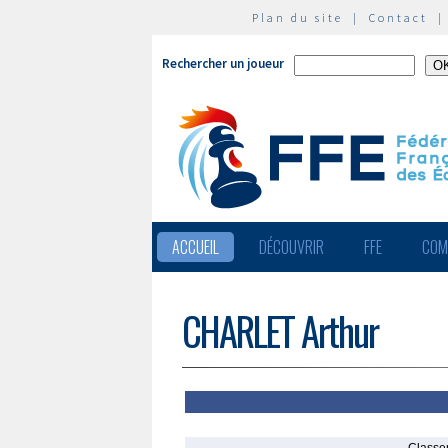
Plan du site
|
Contact
Rechercher un joueur
ACCUEIL
DÉCOUVRIR
FFE
COM
CHARLET Arthur