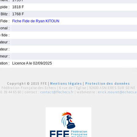
ment :
1755 F
pide :
1818 F
Blitz :
1768 F
Fide :
Fiche Fide de Ryan KITOUN
ional :
 fide :
iateur :
teur :
neur :
iation :
Licence A le 02/09/2025
Copyright © 2015 FFE |
Mentions légales
|
Protection des données
Fédération Française des Echecs |
6 rue de l'Eglise | 92600 ASNIERES SUR SEINE
01 39 44 65 80
| contact :
contact@ffechecs.fr
| webmestre :
erick.mouret@echecs.as