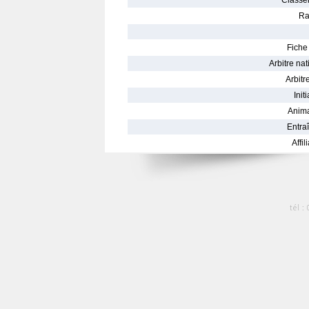
Classe
Ra
Fiche 
Arbitre nat
Arbitre
Init
Anima
Entraî
Affil
tél :