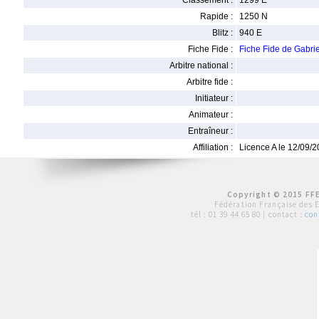
Classement :
1299 E
Rapide :
1250 N
Blitz :
940 E
Fiche Fide :
Fiche Fide de Gabr
Arbitre national :
Arbitre fide :
Initiateur :
Animateur :
Entraîneur :
Affiliation :
Licence A le 12/09/
Copyright © 2015 FFE
Fédération Française des 
tél :
01 39 44 65 80
| contact :
con