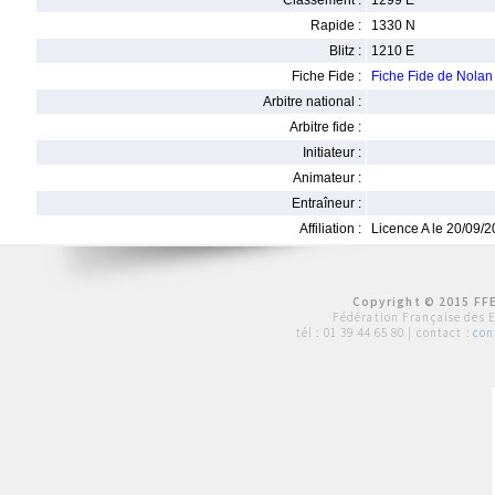
Classement :
1299 E
Rapide :
1330 N
Blitz :
1210 E
Fiche Fide :
Fiche Fide de Nol
Arbitre national :
Arbitre fide :
Initiateur :
Animateur :
Entraîneur :
Affiliation :
Licence A le 20/09/
Copyright © 2015 FFE
Fédération Française des 
tél :
01 39 44 65 80
| contact :
con