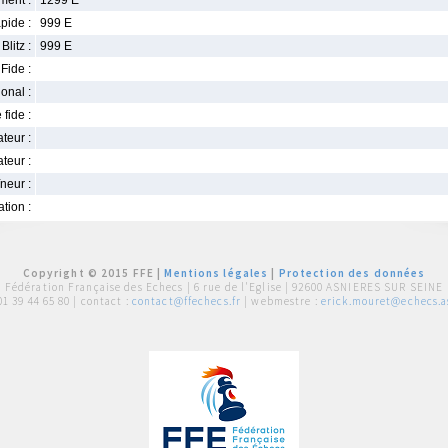
ment :
1299 E
pide :
999 E
Blitz :
999 E
Fide :
ional :
 fide :
iateur :
teur :
neur :
iation :
Copyright © 2015 FFE |
Mentions légales
|
Protection des données
Fédération Française des Echecs |
6 rue de l'Eglise | 92600 ASNIERES SUR SEINE
01 39 44 65 80
| contact :
contact@ffechecs.fr
| webmestre :
erick.mouret@echecs.as