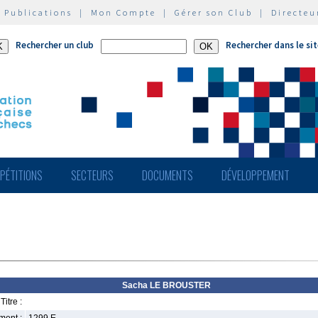
|
Publications
|
Mon Compte
|
Gérer son Club
|
Directeu
Rechercher un club
Rechercher dans le si
PÉTITIONS
SECTEURS
DOCUMENTS
DÉVELOPPEMENT
Sacha LE BROUSTER
Titre :