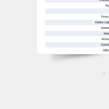
Classe
Ra
Fiche 
Arbitre nat
Arbitre
Init
Anima
Entraî
Affil
tél :