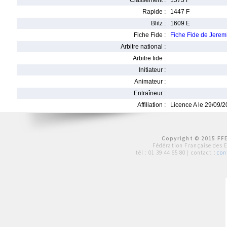
Classement :
1573 F
Rapide :
1447 F
Blitz :
1609 E
Fiche Fide :
Fiche Fide de Jere
Arbitre national :
Arbitre fide :
Initiateur :
Animateur :
Entraîneur :
Affiliation :
Licence A le 29/09/
Copyright © 2015 FFE
Fédération Française des 
tél :
01 39 44 65 80
| contact :
con