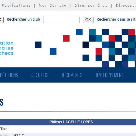
|
Publications
|
Mon Compte
|
Gérer son Club
|
Directeu
Rechercher un club
Rechercher dans le si
PÉTITIONS
SECTEURS
DOCUMENTS
DÉVELOPPEMENT
s
Phileas LACELLE LOPES
Titre :