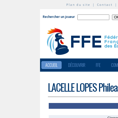
Plan du site
|
Contact
Rechercher un joueur
ACCUEIL
DÉCOUVRIR
FFE
COM
LACELLE LOPES Philea