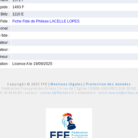
ment :
1572 F
pide :
1493 F
Blitz :
1110 E
Fide :
Fiche Fide de Phileas LACELLE LOPES
ional :
 fide :
iateur :
teur :
neur :
iation :
Licence A le 19/09/2025
Copyright © 2015 FFE |
Mentions légales
|
Protection des données
Fédération Française des Echecs |
6 rue de l'Eglise | 92600 ASNIERES SUR SEINE
01 39 44 65 80
| contact :
contact@ffechecs.fr
| webmestre :
erick.mouret@echecs.as