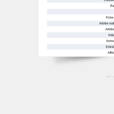
Classe
Ra
Fiche 
Arbitre nat
Arbitre
Init
Anima
Entraî
Affil
tél :