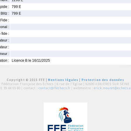
ment :
1299 E
pide :
799 E
Blitz :
799 E
Fide :
ional :
 fide :
iateur :
teur :
neur :
iation :
Licence B le 16/11/2025
Copyright © 2015 FFE |
Mentions légales
|
Protection des données
Fédération Française des Echecs |
6 rue de l'Eglise | 92600 ASNIERES SUR SEINE
01 39 44 65 80
| contact :
contact@ffechecs.fr
| webmestre :
erick.mouret@echecs.as