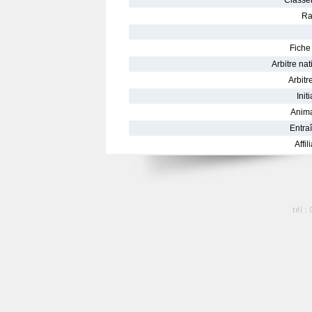
Classe
Ra
Fiche 
Arbitre nat
Arbitre
Init
Anima
Entraî
Affil
tél :