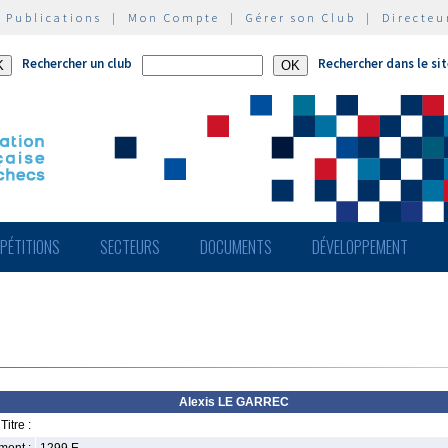
|
Publications
|
Mon Compte
|
Gérer son Club
|
Directeu
Rechercher un club
Rechercher dans le si
PÉTITIONS
SECTEURS
DOCUMENTS
DÉVELOPPEMENT
Alexis LE GARREC
Titre :