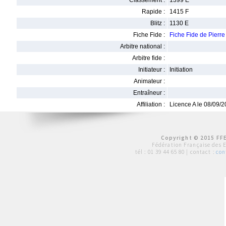
Classement :
1399 E
Rapide :
1415 F
Blitz :
1130 E
Fiche Fide :
Fiche Fide de Pierr
Arbitre national :
Arbitre fide :
Initiateur :
Initiation
Animateur :
Entraîneur :
Affiliation :
Licence A le 08/09/
Copyright © 2015 FFE
Fédération Française des 
tél :
01 39 44 65 80
| contact :
con