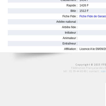
Classement :
1454 F
Rapide :
1426 F
Blitz :
1512 F
Fiche Fide :
Fiche Fide de Gera
Arbitre national :
Arbitre fide :
Initiateur :
Animateur :
Entraîneur :
Affiliation :
Licence A le 09/09/
Copyright © 2015 FFE
Fédération Française des 
tél :
01 39 44 65 80
| contact :
con