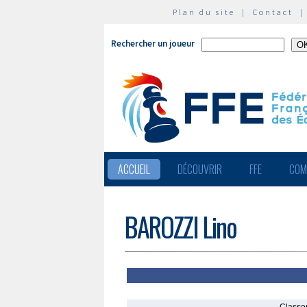
Plan du site
|
Contact
Rechercher un joueur
ACCUEIL
DÉCOUVRIR
FFE
COM
BAROZZI Lino