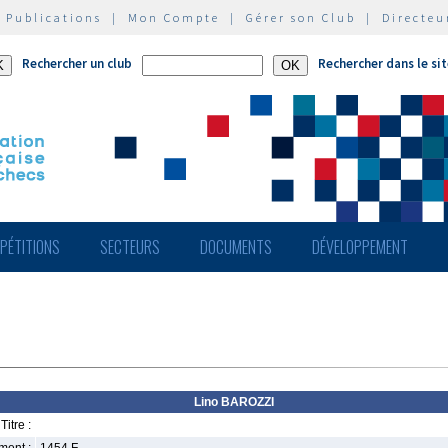
|
Publications
|
Mon Compte
|
Gérer son Club
|
Directeu
Rechercher un club
Rechercher dans le si
PÉTITIONS
SECTEURS
DOCUMENTS
DÉVELOPPEMENT
Lino BAROZZI
Titre :