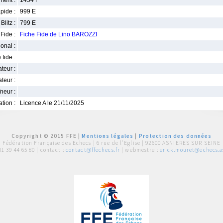
ment :
1454 F
pide :
999 E
Blitz :
799 E
Fide :
Fiche Fide de Lino BAROZZI
ional :
 fide :
iateur :
teur :
neur :
iation :
Licence A le 21/11/2025
Copyright © 2015 FFE |
Mentions légales
|
Protection des données
Fédération Française des Echecs |
6 rue de l'Eglise | 92600 ASNIERES SUR SEINE
01 39 44 65 80
| contact :
contact@ffechecs.fr
| webmestre :
erick.mouret@echecs.as