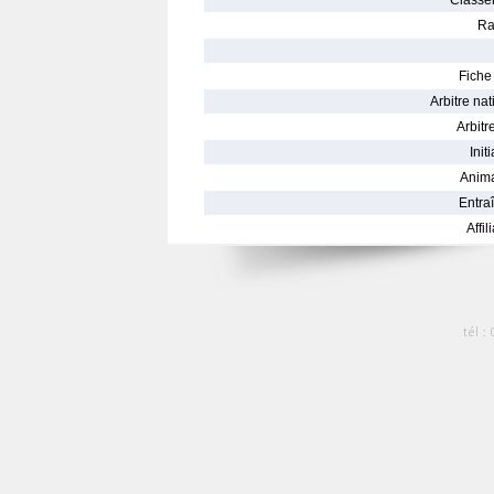
Classe
Ra
Fiche 
Arbitre nat
Arbitre
Init
Anima
Entraî
Affil
tél :