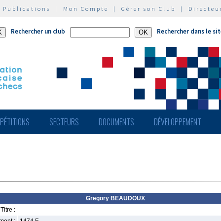
|
Publications
|
Mon Compte
|
Gérer son Club
|
Directeu
Rechercher un club
Rechercher dans le si
PÉTITIONS
SECTEURS
DOCUMENTS
DÉVELOPPEMENT
Gregory BEAUDOUX
Titre :