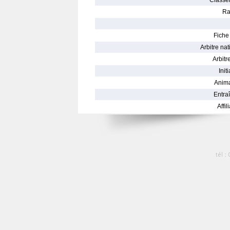
Classe
Ra
Fiche 
Arbitre nat
Arbitre
Init
Anima
Entraî
Affil
tél :