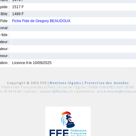
ment :
1474 F
pide :
1517 F
Blitz :
1489 F
Fide :
Fiche Fide de Gregory BEAUDOUX
ional :
 fide :
iateur :
teur :
neur :
iation :
Licence A le 10/09/2025
Copyright © 2015 FFE |
Mentions légales
|
Protection des données
Fédération Française des Echecs |
6 rue de l'Eglise | 92600 ASNIERES SUR SEINE
01 39 44 65 80
| contact :
contact@ffechecs.fr
| webmestre :
erick.mouret@echecs.as