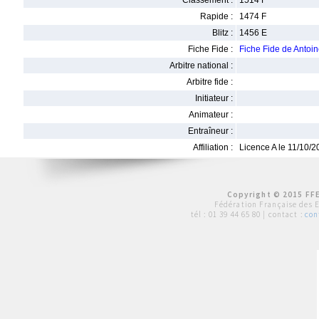
Classement :
1514 F
Rapide :
1474 F
Blitz :
1456 E
Fiche Fide :
Fiche Fide de Anto
Arbitre national :
Arbitre fide :
Initiateur :
Animateur :
Entraîneur :
Affiliation :
Licence A le 11/10/
Copyright © 2015 FFE
Fédération Française des 
tél :
01 39 44 65 80
| contact :
con