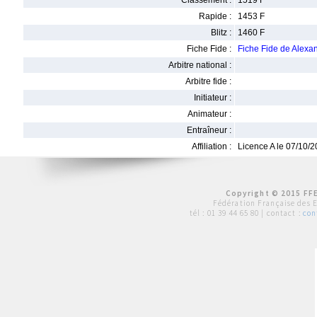
Classement :
1519 F
Rapide :
1453 F
Blitz :
1460 F
Fiche Fide :
Fiche Fide de Ale
Arbitre national :
Arbitre fide :
Initiateur :
Animateur :
Entraîneur :
Affiliation :
Licence A le 07/10/
Copyright © 2015 FFE
Fédération Française des 
tél :
01 39 44 65 80
| contact :
con