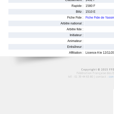
Classement :
1492 F
Rapide :
1580 F
Blitz :
1510 E
Fiche Fide :
Fiche Fide de Yassi
Arbitre national :
Arbitre fide :
Initiateur :
Animateur :
Entraîneur :
Affiliation :
Licence A le 12/11/
Copyright © 2015 FFE
Fédération Française des 
tél :
01 39 44 65 80
| contact :
con