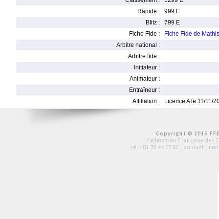
Classement :
1299 E
Rapide :
999 E
Blitz :
799 E
Fiche Fide :
Fiche Fide de Mathi
Arbitre national :
Arbitre fide :
Initiateur :
Animateur :
Entraîneur :
Affiliation :
Licence A le 11/11/2
Copyright © 2015 FFE
Fédération Française des 
tél :
01 39 44 65 80
| contact :
con