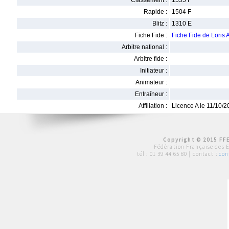
Classement :
1555 F
Rapide :
1504 F
Blitz :
1310 E
Fiche Fide :
Fiche Fide de Lori
Arbitre national :
Arbitre fide :
Initiateur :
Animateur :
Entraîneur :
Affiliation :
Licence A le 11/10/
Copyright © 2015 FFE
Fédération Française des 
tél :
01 39 44 65 80
| contact :
con