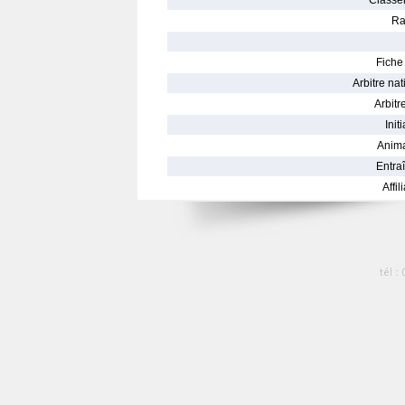
Classe
Ra
Fiche 
Arbitre nat
Arbitre
Init
Anima
Entraî
Affil
tél :