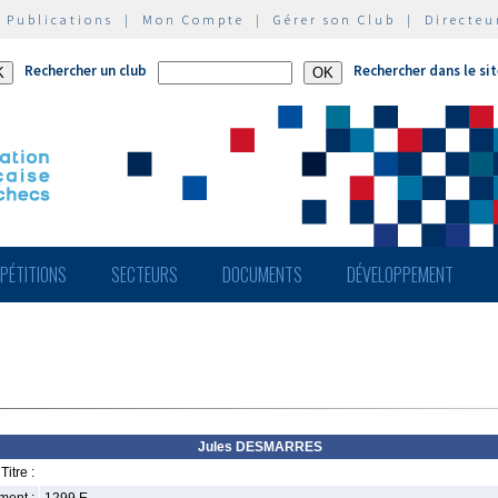
|
Publications
|
Mon Compte
|
Gérer son Club
|
Directeu
Rechercher un club
Rechercher dans le si
PÉTITIONS
SECTEURS
DOCUMENTS
DÉVELOPPEMENT
Jules DESMARRES
Titre :