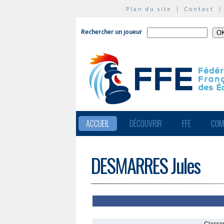
Plan du site
|
Contact
Rechercher un joueur
ACCUEIL
DÉCOUVRIR
FFE
COM
DESMARRES Jules