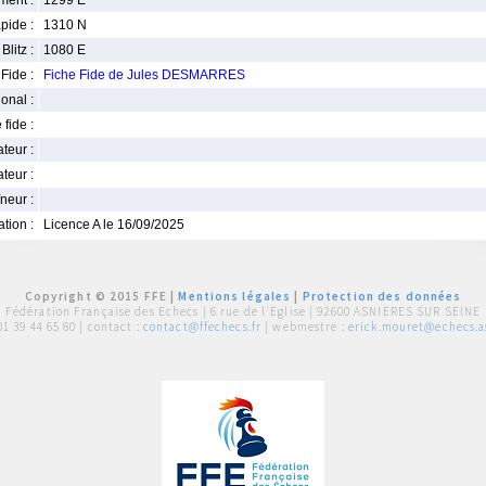
ment :
1299 E
pide :
1310 N
Blitz :
1080 E
Fide :
Fiche Fide de Jules DESMARRES
ional :
 fide :
iateur :
teur :
neur :
iation :
Licence A le 16/09/2025
Copyright © 2015 FFE |
Mentions légales
|
Protection des données
Fédération Française des Echecs |
6 rue de l'Eglise | 92600 ASNIERES SUR SEINE
01 39 44 65 80
| contact :
contact@ffechecs.fr
| webmestre :
erick.mouret@echecs.as