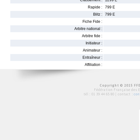
Classement :
1299 E
Rapide :
799 E
Blitz :
799 E
Fiche Fide :
Arbitre national :
Arbitre fide :
Initiateur :
Animateur :
Entraîneur :
Affiliation :
Copyright © 2015 FFE
Fédération Française des 
tél :
01 39 44 65 80
| contact :
con