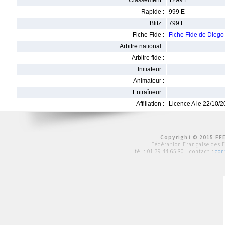
Classement :
1299 E
Rapide :
999 E
Blitz :
799 E
Fiche Fide :
Fiche Fide de Die
Arbitre national :
Arbitre fide :
Initiateur :
Animateur :
Entraîneur :
Affiliation :
Licence A le 22/10/
Copyright © 2015 FFE
Fédération Française des 
tél :
01 39 44 65 80
| contact :
con